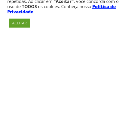
repetidas. Ao clicar em
“Aceitar”
, você concorda com o
uso de
TODOS
os cookies. Conheça nossa
Política de
Privacidade
.
ACEITAR
Av. Paulista, 900 – Bela Vista – São Paulo, SP
Telefone:
+55 (11) 3170-5600
© Copyright 1947 - 2026 Faculdade Cásper Líbero