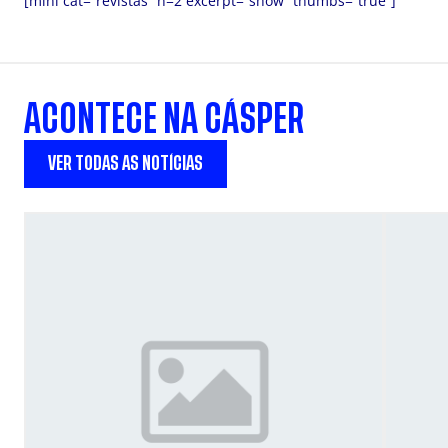
[mini cat=”revistas” n=2 excerpt=”show” thumbs=”true”]
ACONTECE NA CÁSPER
VER TODAS AS NOTÍCIAS