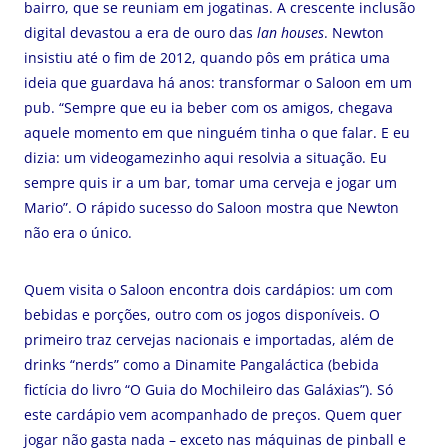
bairro, que se reuniam em jogatinas. A crescente inclusão
digital devastou a era de ouro das
lan houses
. Newton
insistiu até o fim de 2012, quando pôs em prática uma
ideia que guardava há anos: transformar o Saloon em um
pub. “Sempre que eu ia beber com os amigos, chegava
aquele momento em que ninguém tinha o que falar. E eu
dizia: um videogamezinho aqui resolvia a situação. Eu
sempre quis ir a um bar, tomar uma cerveja e jogar um
Mario”. O rápido sucesso do Saloon mostra que Newton
não era o único.
Quem visita o Saloon encontra dois cardápios: um com
bebidas e porções, outro com os jogos disponíveis. O
primeiro traz cervejas nacionais e importadas, além de
drinks “nerds” como a Dinamite Pangaláctica (bebida
fictícia do livro “O Guia do Mochileiro das Galáxias”). Só
este cardápio vem acompanhado de preços. Quem quer
jogar não gasta nada – exceto nas máquinas de pinball e