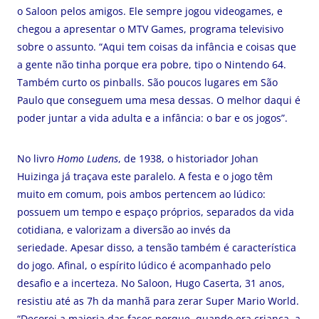
o Saloon pelos amigos. Ele sempre jogou videogames, e
chegou a apresentar o MTV Games, programa televisivo
sobre o assunto. “Aqui tem coisas da infância e coisas que
a gente não tinha porque era pobre, tipo o Nintendo 64.
Também curto os pinballs. São poucos lugares em São
Paulo que conseguem uma mesa dessas. O melhor daqui é
poder juntar a vida adulta e a infância: o bar e os jogos”.
No livro
Homo Ludens
, de 1938, o historiador Johan
Huizinga já traçava este paralelo. A festa e o jogo têm
muito em comum, pois ambos pertencem ao lúdico:
possuem um tempo e espaço próprios, separados da vida
cotidiana, e valorizam a diversão ao invés da
seriedade. Apesar disso, a tensão também é característica
do jogo. Afinal, o espírito lúdico é acompanhado pelo
desafio e a incerteza. No Saloon, Hugo Caserta, 31 anos,
resistiu até as 7h da manhã para zerar Super Mario World.
“Decorei a maioria das fases porque, quando era criança, a