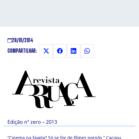
Cine Favela quebra estereótipos da periferia
Edição zero
28/01/2014
COMPARTILHAR:
Edição nº zero – 2013
“Cinema na favela? Só se for de filmes pornôs.” Caçoou