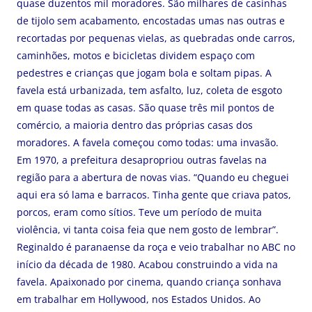
quase duzentos mil moradores. São milhares de casinhas
de tijolo sem acabamento, encostadas umas nas outras e
recortadas por pequenas vielas, as quebradas onde carros,
caminhões, motos e bicicletas dividem espaço com
pedestres e crianças que jogam bola e soltam pipas. A
favela está urbanizada, tem asfalto, luz, coleta de esgoto
em quase todas as casas. São quase três mil pontos de
comércio, a maioria dentro das próprias casas dos
moradores. A favela começou como todas: uma invasão.
Em 1970, a prefeitura desapropriou outras favelas na
região para a abertura de novas vias. “Quando eu cheguei
aqui era só lama e barracos. Tinha gente que criava patos,
porcos, eram como sítios. Teve um período de muita
violência, vi tanta coisa feia que nem gosto de lembrar”.
Reginaldo é paranaense da roça e veio trabalhar no ABC no
início da década de 1980. Acabou construindo a vida na
favela. Apaixonado por cinema, quando criança sonhava
em trabalhar em Hollywood, nos Estados Unidos. Ao