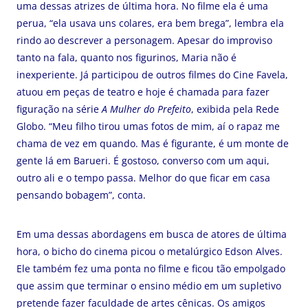
uma dessas atrizes de última hora. No filme ela é uma
perua, “ela usava uns colares, era bem brega”, lembra ela
rindo ao descrever a personagem. Apesar do improviso
tanto na fala, quanto nos figurinos, Maria não é
inexperiente. Já participou de outros filmes do Cine Favela,
atuou em peças de teatro e hoje é chamada para fazer
figuração na série
A Mulher do Prefeito
, exibida pela Rede
Globo. “Meu filho tirou umas fotos de mim, aí o rapaz me
chama de vez em quando. Mas é figurante, é um monte de
gente lá em Barueri. É gostoso, converso com um aqui,
outro ali e o tempo passa. Melhor do que ficar em casa
pensando bobagem”, conta.
Em uma dessas abordagens em busca de atores de última
hora, o bicho do cinema picou o metalúrgico Edson Alves.
Ele também fez uma ponta no filme e ficou tão empolgado
que assim que terminar o ensino médio em um supletivo
pretende fazer faculdade de artes cênicas. Os amigos