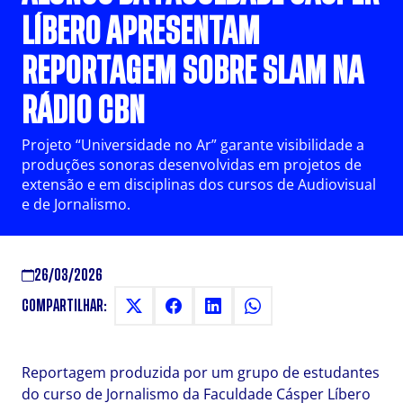
LÍBERO APRESENTAM
REPORTAGEM SOBRE SLAM NA
RÁDIO CBN
Projeto “Universidade no Ar” garante visibilidade a
produções sonoras desenvolvidas em projetos de
extensão e em disciplinas dos cursos de Audiovisual
e de Jornalismo.
26/03/2026
COMPARTILHAR:
Reportagem produzida por um grupo de estudantes
do curso de Jornalismo da Faculdade Cásper Líbero