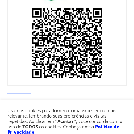
Av. Paulista, 900 – Bela Vista – São Paulo, SP
Usamos cookies para fornecer uma experiência mais
Telefone:
+55 (11) 3170-5600
relevante, lembrando suas preferências e visitas
repetidas. Ao clicar em
“Aceitar”
, você concorda com o
uso de
TODOS
os cookies. Conheça nossa
Política de
© Copyright 1947 - 2026 Faculdade Cásper Líbero
Privacidade
.