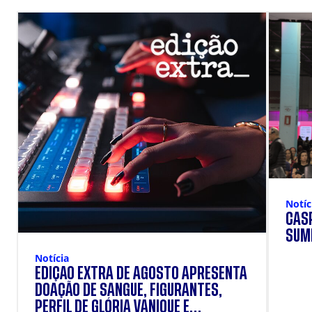
Notíc
CÁSP
SUM
Notícia
EDIÇÃO EXTRA DE AGOSTO APRESENTA
DOAÇÃO DE SANGUE, FIGURANTES,
PERFIL DE GLÓRIA VANIQUE E