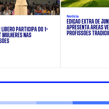
Notícia
EDIÇÃO EXTRA DE JU
APRESENTA ÁREAS VE
 LÍBERO PARTICIPA DO 1º
PROFISSÕES TRADICI
 MULHERES NAS
MOBILIDADE URBANA.
SÕES