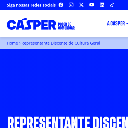
Siga nossas redes sociais
FACEBOOK
INSTAGRAM
X
YOUTUBE
LINKEDIN
TIKTOK
A CÁSPER
Home
Representante Discente de Cultura Geral
REPRESENTANTE DISCEN