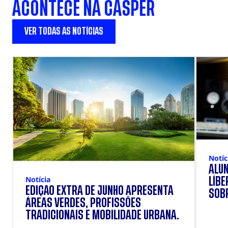
ACONTECE NA CÁSPER
VER TODAS AS NOTÍCIAS
Notíc
ALU
Notícia
LÍB
EDIÇÃO EXTRA DE JUNHO APRESENTA
SOBR
ÁREAS VERDES, PROFISSÕES
TRADICIONAIS E MOBILIDADE URBANA.