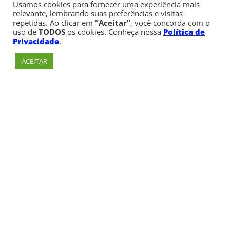
Usamos cookies para fornecer uma experiência mais
relevante, lembrando suas preferências e visitas
repetidas. Ao clicar em
“Aceitar”
, você concorda com o
uso de
TODOS
os cookies. Conheça nossa
Política de
Privacidade
.
ACEITAR
Av. Paulista, 900 – Bela Vista – São Paulo, SP
Telefone:
+55 (11) 3170-5600
© Copyright 1947 - 2026 Faculdade Cásper Líbero