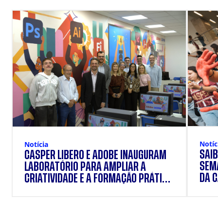
Notíc
Notícia
SAIB
CÁSPER LÍBERO E ADOBE INAUGURAM
SEM
LABORATÓRIO PARA AMPLIAR A
DA 
CRIATIVIDADE E A FORMAÇÃO PRÁTICA
DOS ESTUDANTES