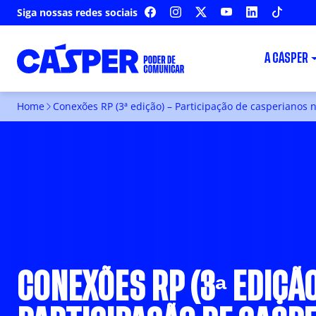
Siga nossas redes sociais
FACEBOOK
INSTAGRAM
X
YOUTUBE
LINKEDIN
TIKTOK
A CÁSPER
Home
Conexões RP (3ª edição) – Participação de casperianos
CONEXÕES RP (3ª EDIÇÃO