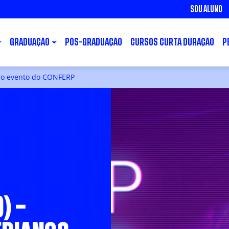
SOU ALUNO
GRADUAÇÃO
PÓS-GRADUAÇÃO
CURSOS CURTA DURAÇÃO
P
 no evento do CONFERP
) –