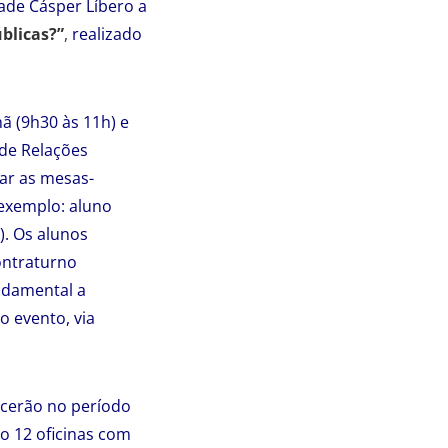
ade Cásper Líbero a
blicas?”
,
realizado
 (9h30 às 11h) e
 de Relações
iar as mesas-
exemplo: aluno
). Os alunos
ontraturno
undamental a
o evento, via
cerão no período
ão 12 oficinas com