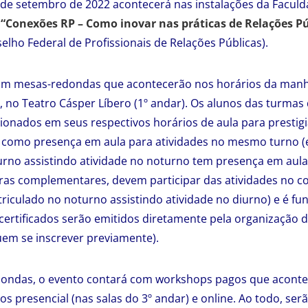
1 de setembro de 2022 acontecerá nas instalações da Faculd
“Conexões RP – Como inovar nas práticas de Relações Pú
lho Federal de Profissionais de Relações Públicas).
om mesas-redondas que acontecerão nos horários da manhã
), no Teatro Cásper Líbero (1º andar). Os alunos das turmas
cionados em seus respectivos horários de aula para prestig
como presença em aula para atividades no mesmo turno (
rno assistindo atividade no noturno tem presença em aula
ras complementares, devem participar das atividades no c
riculado no noturno assistindo atividade no diurno) e é f
 certificados serão emitidos diretamente pela organização d
em se inscrever previamente).
ondas, o evento contará com workshops pagos que aconte
s presencial (nas salas do 3º andar) e online. Ao todo, ser