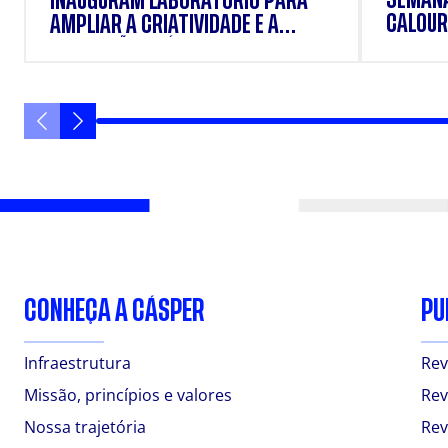
INAUGURAM LABORATÓRIO PARA
CALOUR
AMPLIAR A CRIATIVIDADE E A
FORMAÇÃO PRÁTICA DOS
ESTUDANTES
CONHEÇA A CÁSPER
PU
Infraestrutura
Rev
Missão, princípios e valores
Rev
Nossa trajetória
Rev