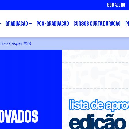
SOU ALUNO
GRADUAÇÃO
PÓS-GRADUAÇÃO
CURSOS CURTA DURAÇÃO
P
curso Cásper #38
ROVADOS