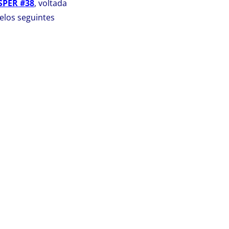
SPER #38
, voltada
elos seguintes