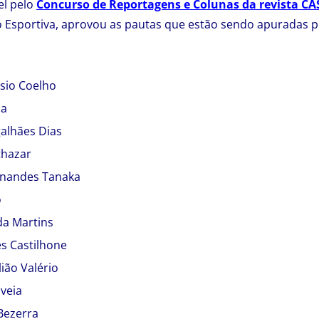
el pelo
Concurso de Reportagens e Colunas da revista CÁ
 Esportiva, aprovou as pautas que estão sendo apuradas p
sio Coelho
sa
alhães Dias
thazar
ernandes Tanaka
o
da Martins
s Castilhone
lião Valério
veia
Bezerra