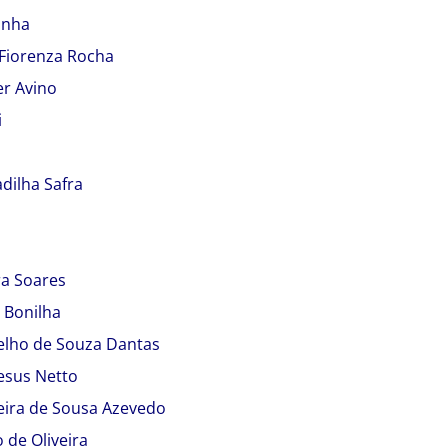
snha
 Fiorenza Rocha
er Avino
i
adilha Safra
ra Soares
 Bonilha
elho de Souza Dantas
esus Netto
eira de Sousa Azevedo
 de Oliveira