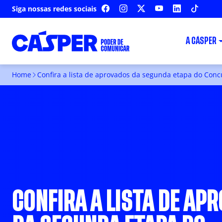
Siga nossas redes sociais
FACEBOOK
INSTAGRAM
X
YOUTUBE
LINKEDIN
TIKTOK
A CÁSPER
Home
Confira a lista de aprovados da segunda etapa do Con
CONFIRA A LISTA DE AP