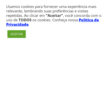
Usamos cookies para fornecer uma experiência mais
relevante, lembrando suas preferências e visitas
repetidas. Ao clicar em
“Aceitar”
, você concorda com o
uso de
TODOS
os cookies. Conheça nossa
Política de
Privacidade
.
ACEITAR
Av. Paulista, 900 – Bela Vista – São Paulo, SP
Telefone:
+55 (11) 3170-5600
© Copyright 1947 - 2026 Faculdade Cásper Líbero