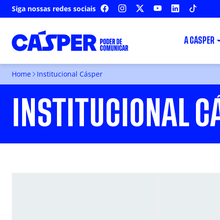
Siga nossas redes sociais
FACEBOOK
INSTAGRAM
X
YOUTUBE
LINKEDIN
TIKTOK
A CÁSPER
Home
Institucional Cásper
INSTITUCIONAL C