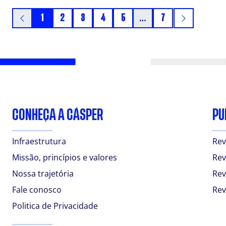
1
2
3
4
5
…
7
CONHEÇA A CÁSPER
PU
Infraestrutura
Rev
Missão, princípios e valores
Rev
Nossa trajetória
Rev
Fale conosco
Rev
Politica de Privacidade