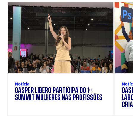
Notícia
Notíc
CÁSPER LÍBERO PARTICIPA DO 1º
CÁSP
SUMMIT MULHERES NAS PROFISSÕES
LAB
CRIA
DOS