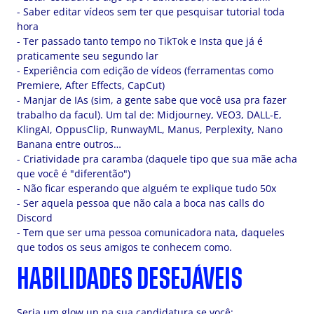
- Saber editar vídeos sem ter que pesquisar tutorial toda
hora
- Ter passado tanto tempo no TikTok e Insta que já é
praticamente seu segundo lar
- Experiência com edição de vídeos (ferramentas como
Premiere, After Effects, CapCut)
- Manjar de IAs (sim, a gente sabe que você usa pra fazer
trabalho da facul). Um tal de: Midjourney, VEO3, DALL-E,
KlingAI, OppusClip, RunwayML, Manus, Perplexity, Nano
Banana entre outros…
- Criatividade pra caramba (daquele tipo que sua mãe acha
que você é "diferentão")
- Não ficar esperando que alguém te explique tudo 50x
- Ser aquela pessoa que não cala a boca nas calls do
Discord
- Tem que ser uma pessoa comunicadora nata, daqueles
que todos os seus amigos te conhecem como.
HABILIDADES DESEJÁVEIS
Seria um glow up na sua candidatura se você: