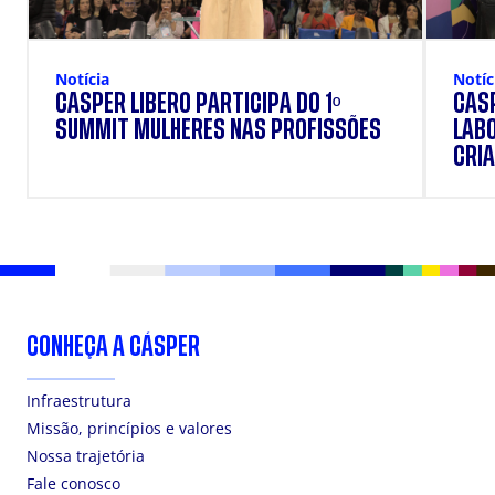
Notícia
Notíc
CÁSPER LÍBERO PARTICIPA DO 1º
CÁSP
SUMMIT MULHERES NAS PROFISSÕES
LAB
CRIA
DOS
CONHEÇA A CÁSPER
Infraestrutura
Missão, princípios e valores
Nossa trajetória
Fale conosco