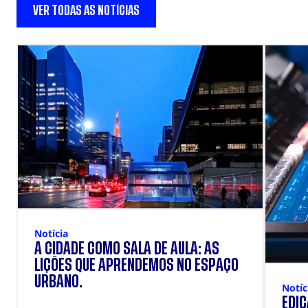
VER TODAS AS NOTÍCIAS
Notícia
A CIDADE COMO SALA DE AULA: AS
LIÇÕES QUE APRENDEMOS NO ESPAÇO
URBANO.
Notíc
EDI