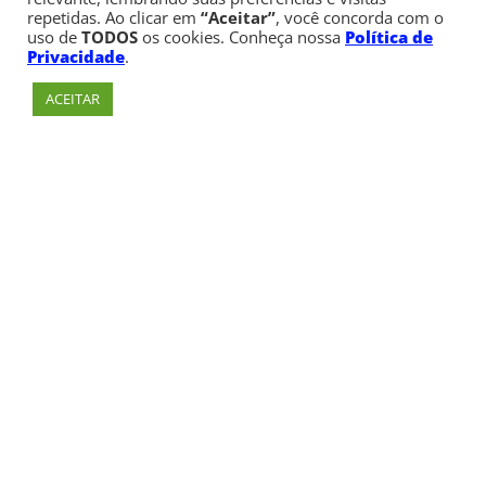
repetidas. Ao clicar em
“Aceitar”
, você concorda com o
uso de
TODOS
os cookies. Conheça nossa
Política de
Privacidade
.
ACEITAR
Av. Paulista, 900 – Bela Vista – São Paulo, SP
Telefone:
+55 (11) 3170-5600
© Copyright 1947 - 2026 Faculdade Cásper Líbero