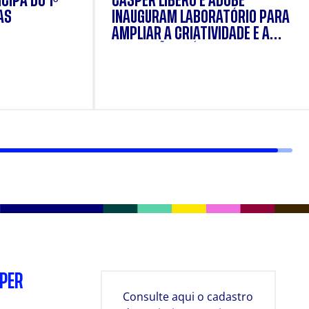
CIPA DO 1º
CÁSPER LÍBERO E ADOBE
AS
INAUGURAM LABORATÓRIO PARA
AMPLIAR A CRIATIVIDADE E A
FORMAÇÃO PRÁTICA DOS
ESTUDANTES
SPER
Consulte aqui o cadastro