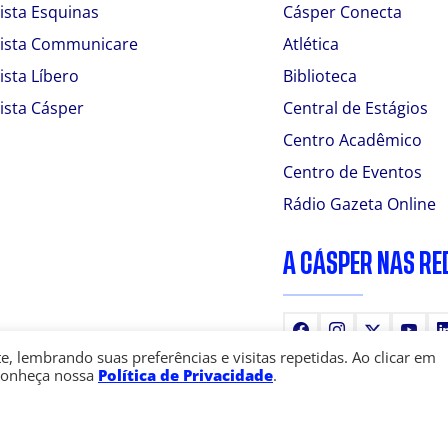
ista Esquinas
Cásper Conecta
ista Communicare
Atlética
ista Líbero
Biblioteca
ista Cásper
Central de Estágios
Centro Acadêmico
Centro de Eventos
Rádio Gazeta Online
A CÁSPER NAS RE
Facebook
Instagram
X
You
 lembrando suas preferências e visitas repetidas. Ao clicar em
Conheça nossa
Política de Privacidade
.