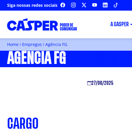
Siga nossas redes sociais
FACEBOOK
INSTAGRAM
X
YOUTUBE
LINKEDIN
TIKTOK
A CÁSPER
Home
Empregos
Agência FG
AGÊNCIA FG
27/06/2025
CARGO