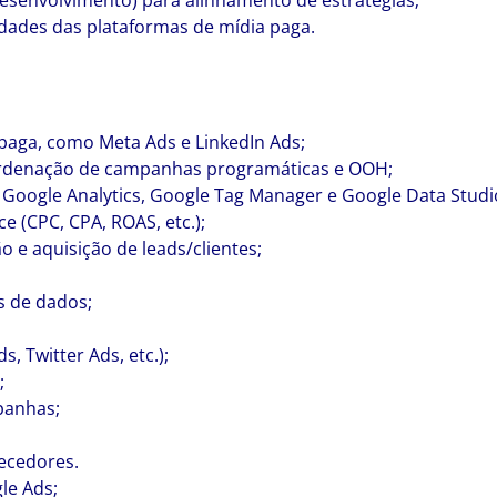
desenvolvimento) para alinhamento de estratégias;
ades das plataformas de mídia paga.
paga, como Meta Ads e LinkedIn Ads;
oordenação de campanhas programáticas e OOH;
 Google Analytics, Google Tag Manager e Google Data Studi
 (CPC, CPA, ROAS, etc.);
 e aquisição de leads/clientes;
s de dados;
, Twitter Ads, etc.);
;
panhas;
;
ecedores.
le Ads;