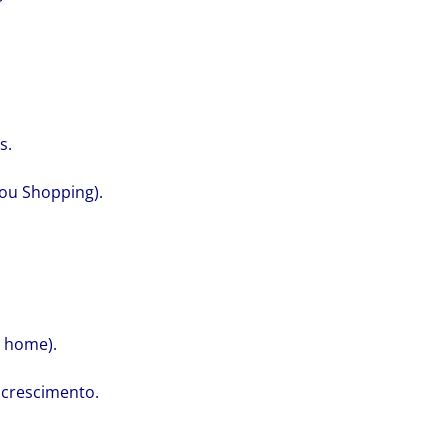
s.
/ou Shopping).
s home).
 crescimento.