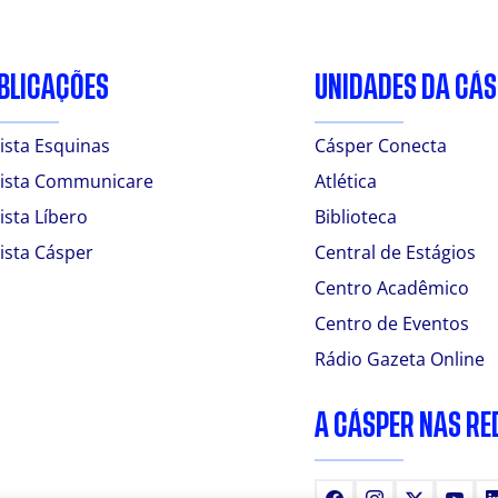
BLICAÇÕES
UNIDADES DA CÁ
ista Esquinas
Cásper Conecta
ista Communicare
Atlética
ista Líbero
Biblioteca
ista Cásper
Central de Estágios
Centro Acadêmico
Centro de Eventos
Rádio Gazeta Online
A CÁSPER NAS RE
Facebook
Instagram
X
You