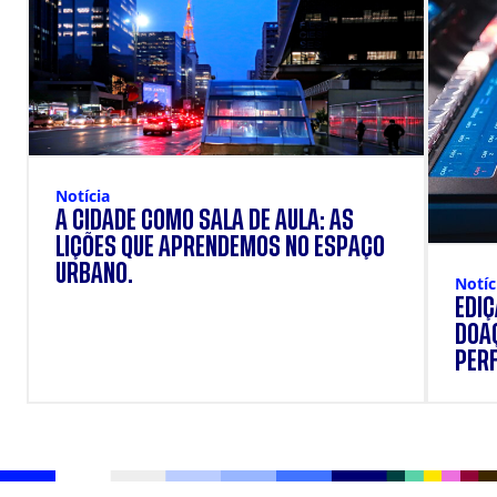
Notícia
A CIDADE COMO SALA DE AULA: AS
LIÇÕES QUE APRENDEMOS NO ESPAÇO
URBANO.
Notíc
EDI
DOAÇ
PERF
SUP