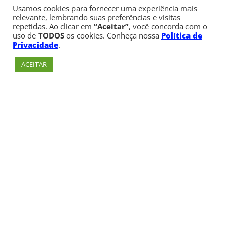
Usamos cookies para fornecer uma experiência mais
relevante, lembrando suas preferências e visitas
repetidas. Ao clicar em
“Aceitar”
, você concorda com o
uso de
TODOS
os cookies. Conheça nossa
Política de
Privacidade
.
ACEITAR
Av. Paulista, 900 – Bela Vista – São Paulo, SP
Telefone:
+55 (11) 3170-5600
© Copyright 1947 - 2026 Faculdade Cásper Líbero