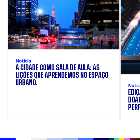
Notícia
A CIDADE COMO SALA DE AULA: AS
LIÇÕES QUE APRENDEMOS NO ESPAÇO
URBANO.
Notíc
EDI
DOAÇ
PERF
SUP