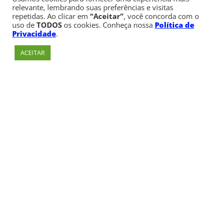
relevante, lembrando suas preferências e visitas
repetidas. Ao clicar em
“Aceitar”
, você concorda com o
uso de
TODOS
os cookies. Conheça nossa
Política de
Privacidade
.
ACEITAR
Av. Paulista, 900 – Bela Vista – São Paulo, SP
Telefone:
+55 (11) 3170-5600
© Copyright 1947 - 2026 Faculdade Cásper Líbero