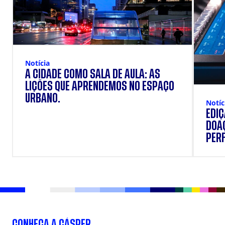
Notícia
A CIDADE COMO SALA DE AULA: AS
LIÇÕES QUE APRENDEMOS NO ESPAÇO
URBANO.
Notíc
EDI
DOAÇ
PERF
SUP
CONHEÇA A CÁSPER