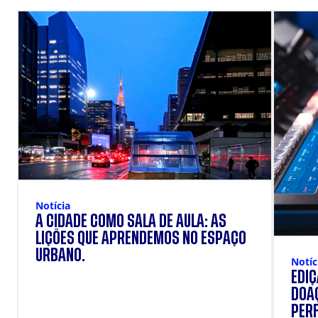
Notícia
A CIDADE COMO SALA DE AULA: AS
LIÇÕES QUE APRENDEMOS NO ESPAÇO
URBANO.
Notíc
EDI
DOAÇ
PERF