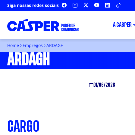
Siga nossas redes sociais
FACEBOOK
INSTAGRAM
X
YOUTUBE
LINKEDIN
TIKTOK
A CÁSPER
Home
Empregos
ARDAGH
ARDAGH
01/06/2026
CARGO