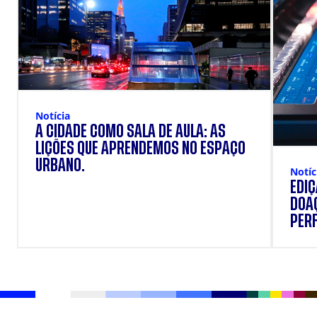
Notícia
A CIDADE COMO SALA DE AULA: AS
LIÇÕES QUE APRENDEMOS NO ESPAÇO
URBANO.
Notíc
EDI
DOAÇ
PERF
SUP