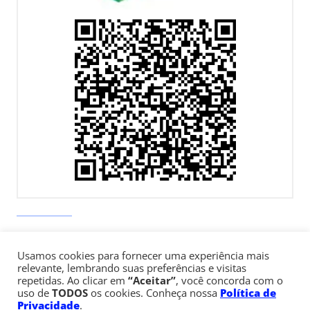
Av. Paulista, 900 – Bela Vista – São Paulo, SP
Usamos cookies para fornecer uma experiência mais
Telefone:
+55 (11) 3170-5600
relevante, lembrando suas preferências e visitas
repetidas. Ao clicar em
“Aceitar”
, você concorda com o
uso de
TODOS
os cookies. Conheça nossa
Política de
© Copyright 1947 - 2026 Faculdade Cásper Líbero
Privacidade
.