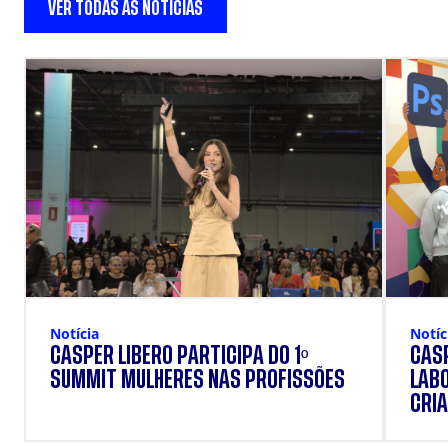
VER TODAS AS NOTÍCIAS
Notícia
Notíc
CÁSPER LÍBERO PARTICIPA DO 1º
CÁSP
SUMMIT MULHERES NAS PROFISSÕES
LAB
CRIA
DOS