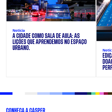
Notícia
A CIDADE COMO SALA DE AULA: AS
LIÇÕES QUE APRENDEMOS NO ESPAÇO
URBANO.
Notíc
EDI
DOAÇ
PERF
SUP
CONHEÇA A CÁSPER