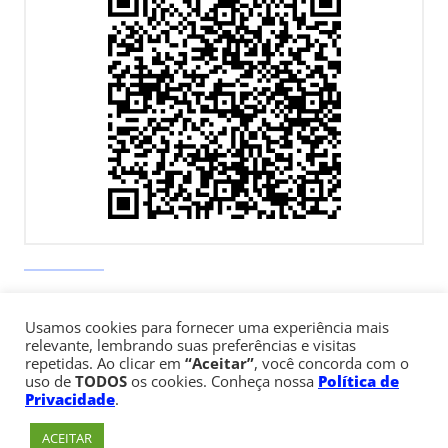
Av. Paulista, 900 – Bela Vista – São Paulo, SP
Usamos cookies para fornecer uma experiência mais
Telefone:
+55 (11) 3170-5600
relevante, lembrando suas preferências e visitas
repetidas. Ao clicar em
“Aceitar”
, você concorda com o
uso de
TODOS
os cookies. Conheça nossa
Política de
© Copyright 1947 - 2026 Faculdade Cásper Líbero
Privacidade
.
ACEITAR