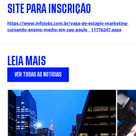
SITE PARA INSCRIÇÃO
https://www.infojobs.com.br/vaga-de-estagio-marketing-
cursando-ensino-medio-em-sao-paulo__11776247.aspx
LEIA MAIS
VER TODAS AS NOTÍCIAS