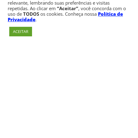
relevante, lembrando suas preferências e visitas
repetidas. Ao clicar em
“Aceitar”
, você concorda com o
uso de
TODOS
os cookies. Conheça nossa
Política de
Privacidade
.
ACEITAR
Av. Paulista, 900 – Bela Vista – São Paulo, SP
Telefone:
+55 (11) 3170-5600
© Copyright 1947 - 2026 Faculdade Cásper Líbero