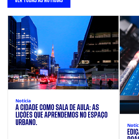
VER TODAS AS NOTÍCIAS
Notícia
A CIDADE COMO SALA DE AULA: AS
LIÇÕES QUE APRENDEMOS NO ESPAÇO
URBANO.
Notíc
EDI