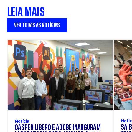
LEIA MAIS
VER TODAS AS NOTÍCIAS
Notíc
Notícia
SAIB
CÁSPER LÍBERO E ADOBE INAUGURAM