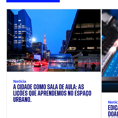
Notícia
A CIDADE COMO SALA DE AULA: AS
LIÇÕES QUE APRENDEMOS NO ESPAÇO
URBANO.
Notíc
EDI
DOAÇ