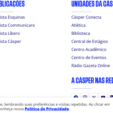
BLICAÇÕES
UNIDADES DA CÁ
ista Esquinas
Cásper Conecta
ista Communicare
Atlética
ista Líbero
Biblioteca
ista Cásper
Central de Estágios
Centro Acadêmico
Centro de Eventos
Rádio Gazeta Online
A CÁSPER NAS RE
Facebook
Instagram
X
You
 lembrando suas preferências e visitas repetidas. Ao clicar em
Conheça nossa
Política de Privacidade
.