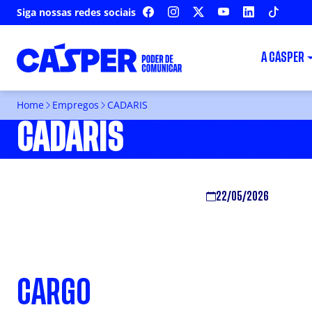
Siga nossas redes sociais
FACEBOOK
INSTAGRAM
X
YOUTUBE
LINKEDIN
TIKTOK
A CÁSPER
Home
Empregos
CADARIS
CADARIS
22/05/2026
CARGO