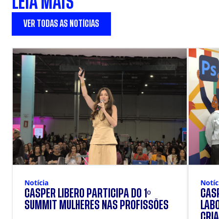
LEIA MAIS
VER TODAS AS NOTÍCIAS
Notícia
Notíc
CÁSPER LÍBERO PARTICIPA DO 1º
CÁSP
SUMMIT MULHERES NAS PROFISSÕES
LAB
CRIA