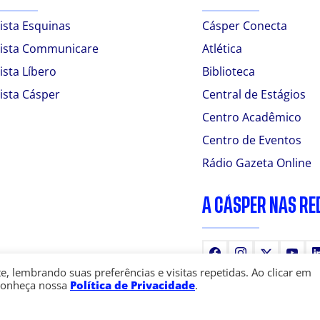
ista Esquinas
Cásper Conecta
ista Communicare
Atlética
ista Líbero
Biblioteca
ista Cásper
Central de Estágios
Centro Acadêmico
Centro de Eventos
Rádio Gazeta Online
A CÁSPER NAS RE
Facebook
Instagram
X
You
 lembrando suas preferências e visitas repetidas. Ao clicar em
Conheça nossa
Política de Privacidade
.