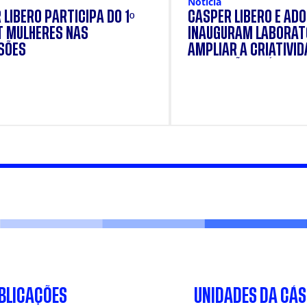
Notícia
 LÍBERO PARTICIPA DO 1º
CÁSPER LÍBERO E AD
 MULHERES NAS
INAUGURAM LABORAT
SÕES
AMPLIAR A CRIATIVID
FORMAÇÃO PRÁTICA 
ESTUDANTES
BLICAÇÕES
UNIDADES DA CÁ