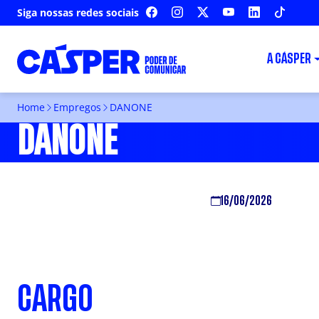
Siga nossas redes sociais
FACEBOOK
INSTAGRAM
X
YOUTUBE
LINKEDIN
TIKTOK
A CÁSPER
Home
Empregos
DANONE
DANONE
16/06/2026
CARGO