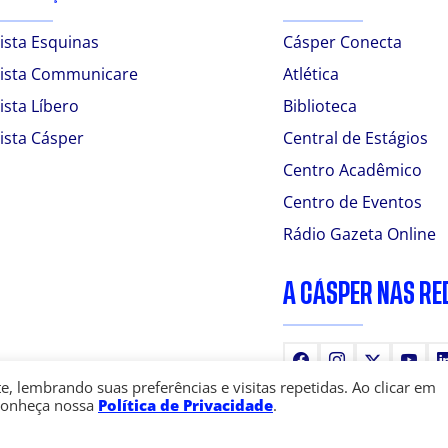
ista Esquinas
Cásper Conecta
ista Communicare
Atlética
ista Líbero
Biblioteca
ista Cásper
Central de Estágios
Centro Acadêmico
Centro de Eventos
Rádio Gazeta Online
A CÁSPER NAS RE
Facebook
Instagram
X
You
 lembrando suas preferências e visitas repetidas. Ao clicar em
Conheça nossa
Política de Privacidade
.