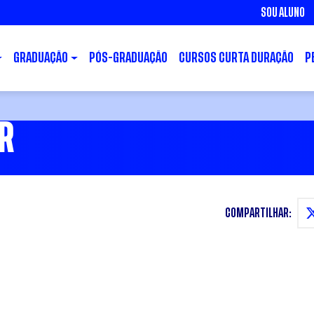
SOU ALUNO
GRADUAÇÃO
PÓS-GRADUAÇÃO
CURSOS CURTA DURAÇÃO
P
R
COMPARTILHAR: