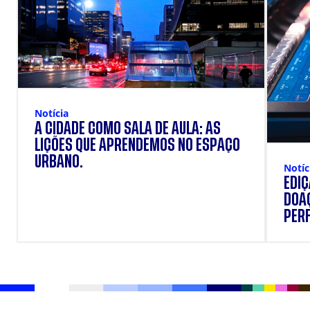
Notícia
A CIDADE COMO SALA DE AULA: AS
LIÇÕES QUE APRENDEMOS NO ESPAÇO
URBANO.
Notíc
EDI
DOAÇ
PERF
SUP