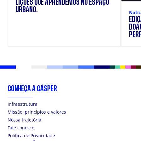
LIÇÕES QUE APRENDEMOS NO ESPAÇO
URBANO.
Notíc
EDI
DOAÇ
PERF
SUP
CONHEÇA A CÁSPER
Infraestrutura
Missão, princípios e valores
Nossa trajetória
Fale conosco
Politica de Privacidade