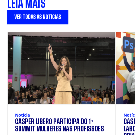
LEIA MAIS
VER TODAS AS NOTÍCIAS
Notícia
Notíc
CÁSPER LÍBERO PARTICIPA DO 1º
CÁSP
SUMMIT MULHERES NAS PROFISSÕES
LAB