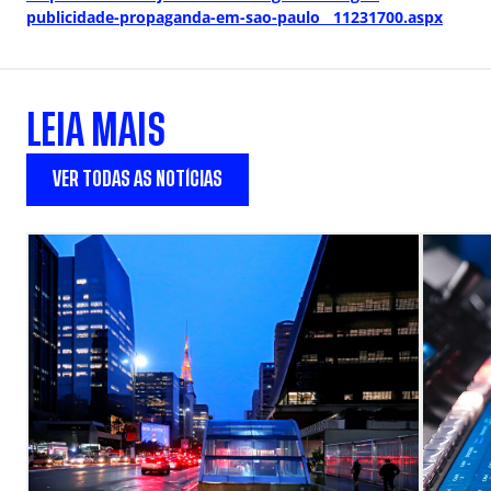
publicidade-propaganda-em-sao-paulo__11231700.aspx
LEIA MAIS
VER TODAS AS NOTÍCIAS