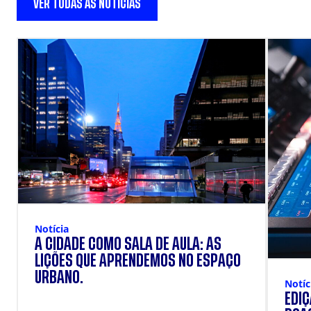
VER TODAS AS NOTÍCIAS
Notícia
A CIDADE COMO SALA DE AULA: AS
LIÇÕES QUE APRENDEMOS NO ESPAÇO
URBANO.
Notíc
EDI