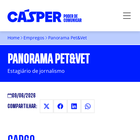
Home
Empregos
Panorama Pet&Vet
PANORAMA PET&VET
Estagiário de jornalismo
09/06/2026
COMPARTILHAR: