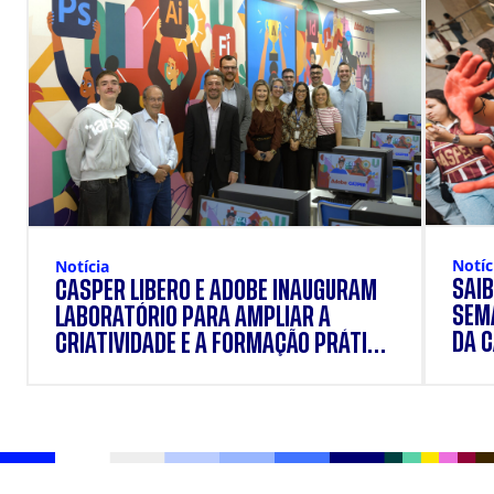
Notíc
Notícia
SAIB
CÁSPER LÍBERO E ADOBE INAUGURAM
SEM
LABORATÓRIO PARA AMPLIAR A
DA 
CRIATIVIDADE E A FORMAÇÃO PRÁTICA
DOS ESTUDANTES