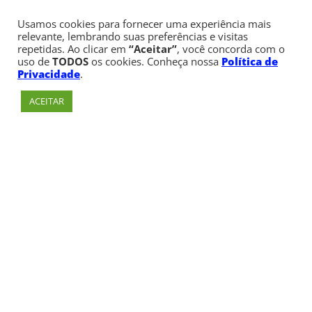
Usamos cookies para fornecer uma experiência mais
relevante, lembrando suas preferências e visitas
repetidas. Ao clicar em
“Aceitar”
, você concorda com o
uso de
TODOS
os cookies. Conheça nossa
Política de
Privacidade
.
ACEITAR
Av. Paulista, 900 – Bela Vista – São Paulo, SP
Telefone:
+55 (11) 3170-5600
© Copyright 1947 - 2026 Faculdade Cásper Líbero