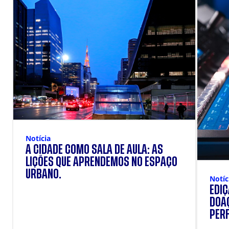
Notícia
A CIDADE COMO SALA DE AULA: AS
LIÇÕES QUE APRENDEMOS NO ESPAÇO
URBANO.
Notíc
EDI
DOAÇ
PERF
SUP