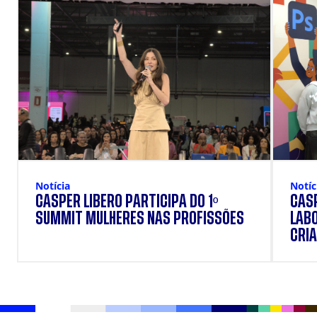
Notícia
Notíc
CÁSPER LÍBERO PARTICIPA DO 1º
CÁSP
SUMMIT MULHERES NAS PROFISSÕES
LAB
CRIA
DOS