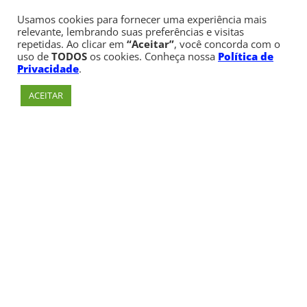
Usamos cookies para fornecer uma experiência mais
relevante, lembrando suas preferências e visitas
repetidas. Ao clicar em
“Aceitar”
, você concorda com o
uso de
TODOS
os cookies. Conheça nossa
Política de
Privacidade
.
ACEITAR
Av. Paulista, 900 – Bela Vista – São Paulo, SP
Telefone:
+55 (11) 3170-5600
© Copyright 1947 - 2026 Faculdade Cásper Líbero