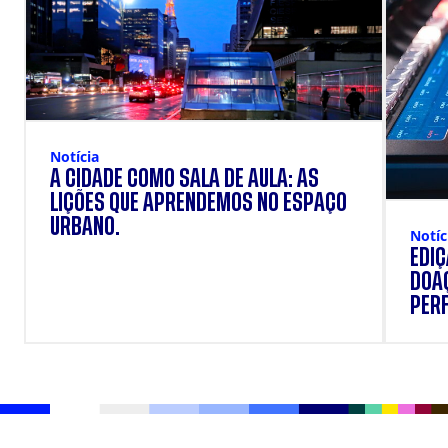
Notícia
A CIDADE COMO SALA DE AULA: AS
LIÇÕES QUE APRENDEMOS NO ESPAÇO
URBANO.
Notíc
EDI
DOAÇ
PERF
SUP