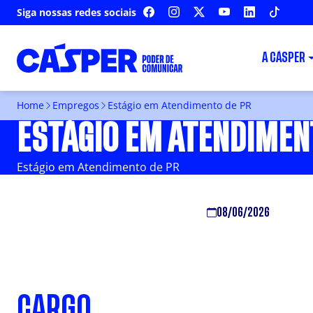
Siga nossas redes sociais
FACEBOOK
INSTAGRAM
X
YOUTUBE
LINKEDIN
TIKTOK
A CÁSPER
Home
Empregos
Estágio em Atendimento de PR
ESTÁGIO EM ATENDIMEN
Estágio em Atendimento de PR
08/06/2026
CARGO