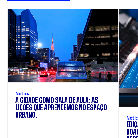
Notícia
A CIDADE COMO SALA DE AULA: AS
LIÇÕES QUE APRENDEMOS NO ESPAÇO
URBANO.
Notíc
EDI
DOAÇ