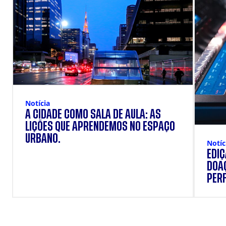
Notícia
A CIDADE COMO SALA DE AULA: AS
LIÇÕES QUE APRENDEMOS NO ESPAÇO
URBANO.
Notíc
EDI
DOAÇ
PERF
SUP